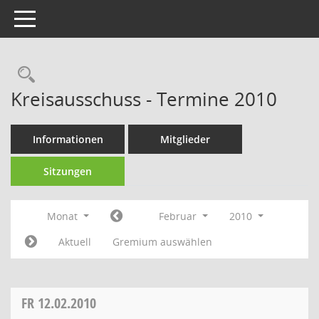
Toggle navigation
Rechercheauswahl
Kreisausschuss - Termine 2010
Informationen
Mitglieder
Sitzungen
Monat
Februar
2010
Aktuell
Gremium auswählen
FR
12.02.2010