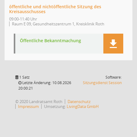
öffentliche und nichtöffentliche Sitzung des
Kreisausschusses
09:00-11:40 Uhr
Raum E 09, Gesundheitszentrum 1, Kreisklinik Roth
Öffentliche Bekanntmachung
1 Satz
Software:
(Wird in
Letzte Änderung: 10.08.2026
Sitzungsdienst
Session
20:00:21
© 2020 Landratsamt Roth
Datenschutz
Impressum
Umsetzung:
LivingData GmbH