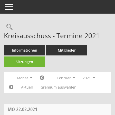
Toggle navigation
Rechercheauswahl
Kreisausschuss - Termine 2021
Informationen
Mitglieder
Sitzungen
Monat
Februar
2021
Aktuell
Gremium auswählen
MO
22.02.2021