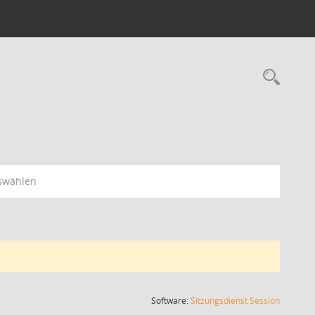
Rec
swählen
(Wird in
Software:
Sitzungsdienst
Session