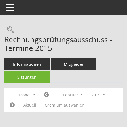
Toggle navigation
Rechercheauswahl
Rechnungsprüfungsausschuss -
Termine 2015
Informationen
Mitglieder
Sitzungen
Monat
Februar
2015
Aktuell
Gremium auswählen