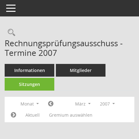
Toggle navigation
Rechercheauswahl
Rechnungsprüfungsausschuss -
Termine 2007
Informationen
Mitglieder
Sitzungen
Monat
März
2007
Aktuell
Gremium auswählen