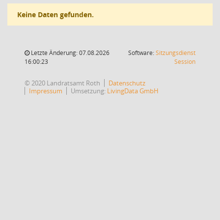
Keine Daten gefunden.
Letzte Änderung: 07.08.2026
Software:
Sitzungsdienst
(Wird in
16:00:23
Session
© 2020 Landratsamt Roth
Datenschutz
Impressum
Umsetzung:
LivingData GmbH