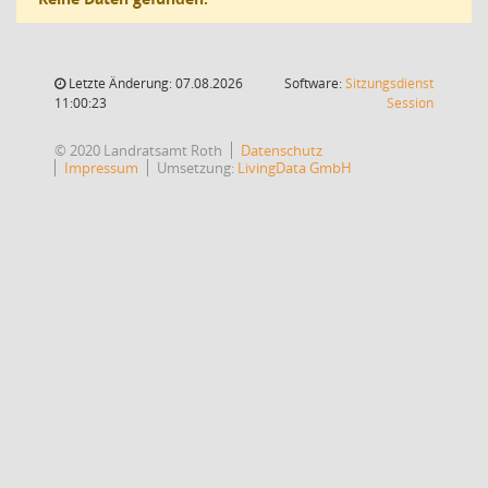
Letzte Änderung: 07.08.2026
Software:
Sitzungsdienst
(Wird in
11:00:23
Session
© 2020 Landratsamt Roth
Datenschutz
Impressum
Umsetzung:
LivingData GmbH