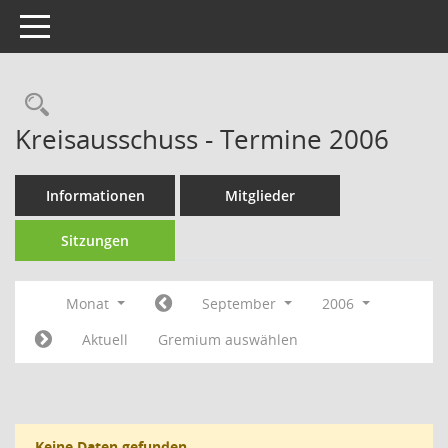
Toggle navigation
Rechercheauswahl
Kreisausschuss - Termine 2006
Informationen
Mitglieder
Sitzungen
Monat
September
2006
Aktuell
Gremium auswählen
Keine Daten gefunden.