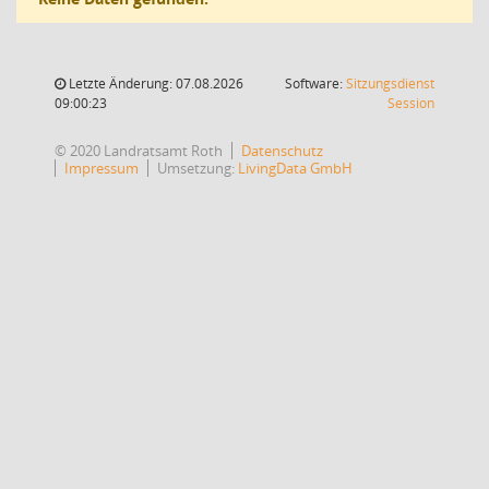
Letzte Änderung: 07.08.2026
Software:
Sitzungsdienst
(Wird in
09:00:23
Session
© 2020 Landratsamt Roth
Datenschutz
Impressum
Umsetzung:
LivingData GmbH