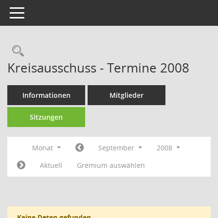
Toggle navigation
Rechercheauswahl
Kreisausschuss - Termine 2008
Informationen
Mitglieder
Sitzungen
Monat
September
2008
Aktuell
Gremium auswählen
Keine Daten gefunden.