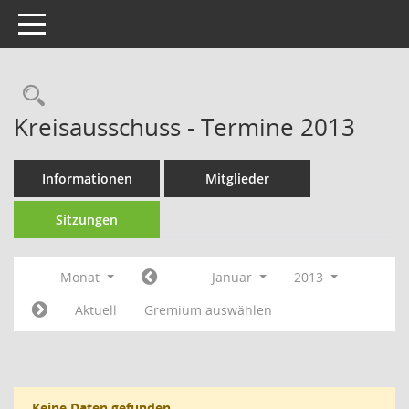
Toggle navigation
Rechercheauswahl
Kreisausschuss - Termine 2013
Informationen
Mitglieder
Sitzungen
Monat
Januar
2013
Aktuell
Gremium auswählen
Keine Daten gefunden.