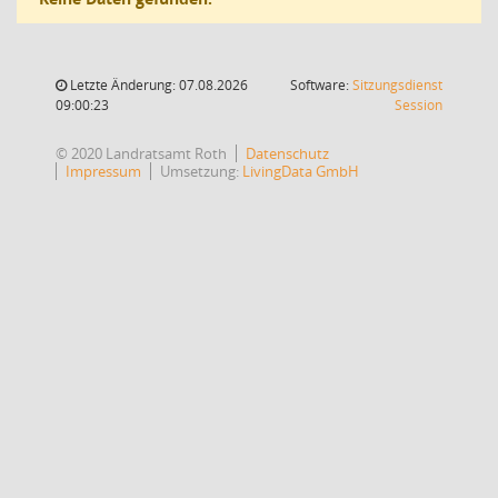
Letzte Änderung: 07.08.2026
Software:
Sitzungsdienst
(Wird in
09:00:23
Session
© 2020 Landratsamt Roth
Datenschutz
Impressum
Umsetzung:
LivingData GmbH