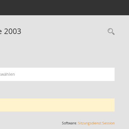
ne 2003
Rec
swählen
(Wird in
Software:
Sitzungsdienst
Session