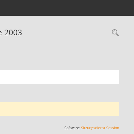
ne 2003
Rec
(Wird in
Software:
Sitzungsdienst
Session