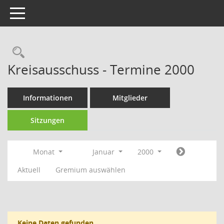
Toggle navigation
Rechercheauswahl
Kreisausschuss - Termine 2000
Informationen
Mitglieder
Sitzungen
Monat
Januar
2000
Aktuell
Gremium auswählen
Keine Daten gefunden.