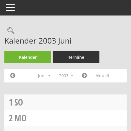
Toggle navigation
Rechercheauswahl
Kalender 2003 Juni
Kalender
Termine
Juni
2003
Aktuell
1
SO
2
MO