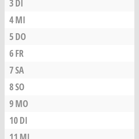
3
DI
4
MI
5
DO
6
FR
7
SA
8
SO
9
MO
10
DI
11
MI