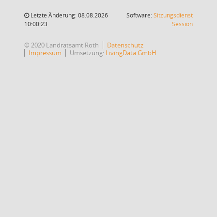
Letzte Änderung: 08.08.2026
Software:
Sitzungsdienst
(Wird in
10:00:23
Session
© 2020 Landratsamt Roth
Datenschutz
Impressum
Umsetzung:
LivingData GmbH