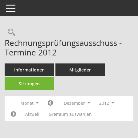
Toggle navigation
Rechercheauswahl
Rechnungsprüfungsausschuss -
Termine 2012
Informationen
Mitglieder
Sitzungen
Monat
Dezember
2012
Aktuell
Gremium auswählen