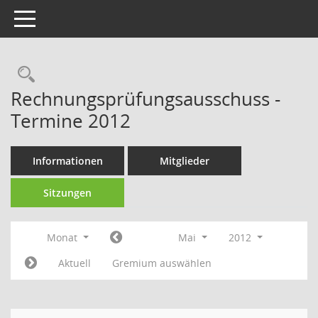
Toggle navigation
Rechercheauswahl
Rechnungsprüfungsausschuss -
Termine 2012
Informationen
Mitglieder
Sitzungen
Monat
Mai
2012
Aktuell
Gremium auswählen