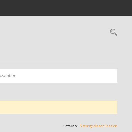
Rec
swählen
(Wird in
Software:
Sitzungsdienst
Session