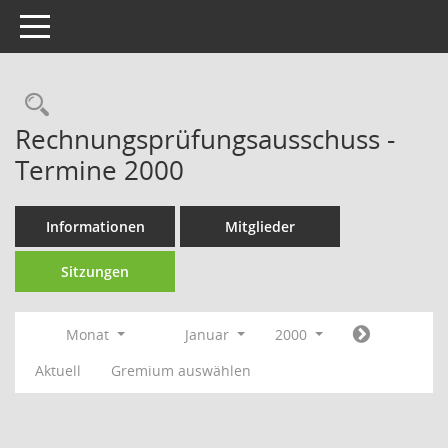
Toggle navigation
Rechercheauswahl
Rechnungsprüfungsausschuss -
Termine 2000
Informationen
Mitglieder
Sitzungen
Monat
Januar
2000
Aktuell
Gremium auswählen