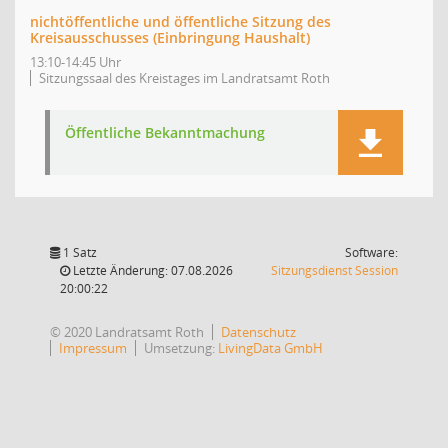
nichtöffentliche und öffentliche Sitzung des
Kreisausschusses (Einbringung Haushalt)
13:10-14:45 Uhr
Sitzungssaal des Kreistages im Landratsamt Roth
Öffentliche Bekanntmachung
1 Satz
Software:
(Wird in
Letzte Änderung: 07.08.2026
Sitzungsdienst
Session
20:00:22
© 2020 Landratsamt Roth
Datenschutz
Impressum
Umsetzung:
LivingData GmbH