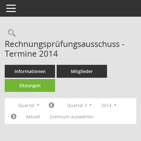
Toggle navigation
Rechercheauswahl
Rechnungsprüfungsausschuss -
Termine 2014
Informationen
Mitglieder
Sitzungen
Quartal
Quartal 3
2014
Aktuell
Gremium auswählen