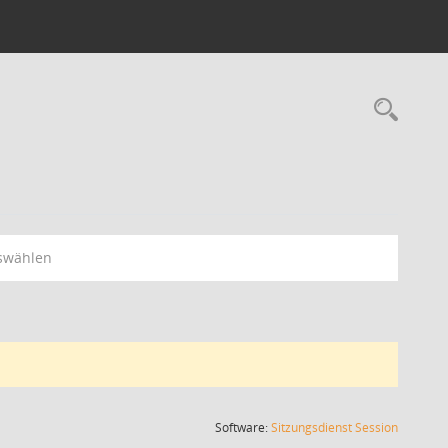
Rec
swählen
(Wird in
Software:
Sitzungsdienst
Session