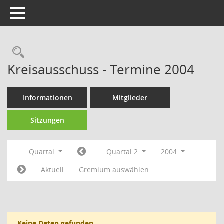
Toggle navigation
Rechercheauswahl
Kreisausschuss - Termine 2004
Informationen
Mitglieder
Sitzungen
Quartal
Quartal 2
2004
Aktuell
Gremium auswählen
Keine Daten gefunden.