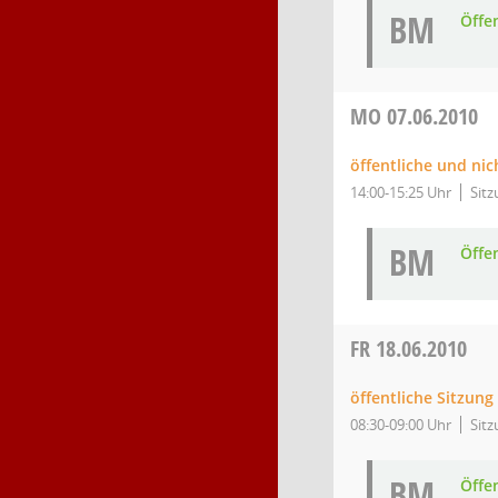
BM
Öffe
MO
07.06.2010
öffentliche und nic
14:00-15:25 Uhr
Sitz
BM
Öffe
FR
18.06.2010
öffentliche Sitzung
08:30-09:00 Uhr
Sitz
BM
Öffe