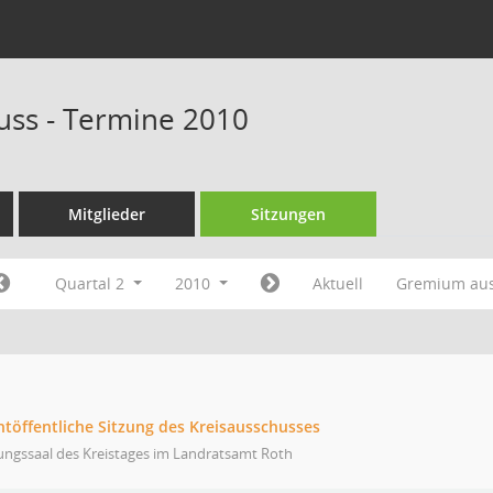
uss - Termine 2010
Mitglieder
Sitzungen
Quartal 2
2010
Aktuell
Gremium au
htöffentliche Sitzung des Kreisausschusses
ungssaal des Kreistages im Landratsamt Roth