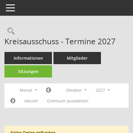
Toggle navigation
Rechercheauswahl
Kreisausschuss - Termine 2027
Informationen
Mitglieder
Sitzungen
Monat
Oktober
2027
Aktuell
Gremium auswählen
Keine Daten gefunden.