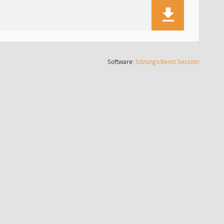
(Wird in
Software:
Sitzungsdienst
Session