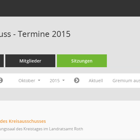
uss - Termine 2015
Mitglieder
Sitzungen
Oktober
2015
Aktuell
Gremium au
 des Kreisausschusses
ungssaal des Kreistages im Landratsamt Roth