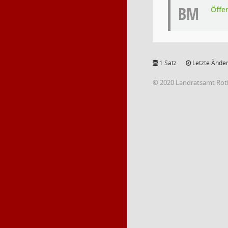
BM
Öffe
1 Satz
Letzte Änder
© 2020 Landratsamt Rot