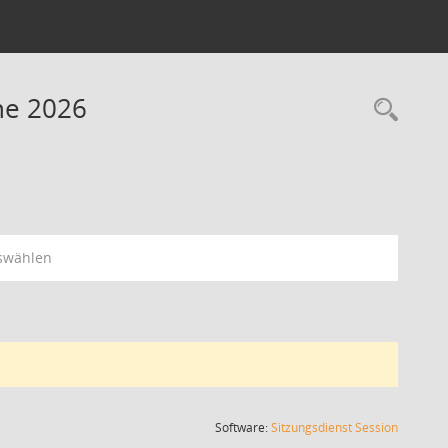
ne 2026
Rec
swählen
(Wird in
Software:
Sitzungsdienst
Session