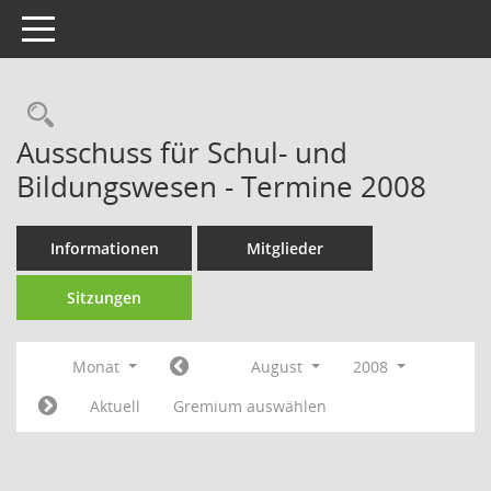
Toggle navigation
Rechercheauswahl
Ausschuss für Schul- und
Bildungswesen - Termine 2008
Informationen
Mitglieder
Sitzungen
Monat
August
2008
Aktuell
Gremium auswählen