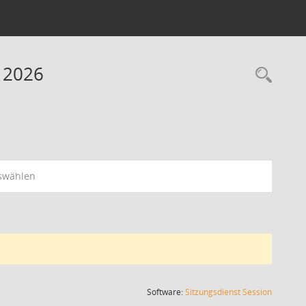
 2026
Rec
swählen
(Wird in
Software:
Sitzungsdienst
Session