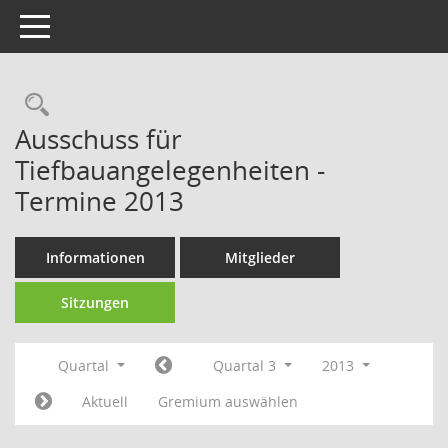
Toggle navigation
Rechercheauswahl
Ausschuss für
Tiefbauangelegenheiten -
Termine 2013
Informationen
Mitglieder
Sitzungen
Quartal
Quartal 3
2013
Aktuell
Gremium auswählen