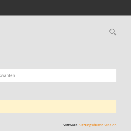
Rec
swählen
(Wird in
Software:
Sitzungsdienst
Session