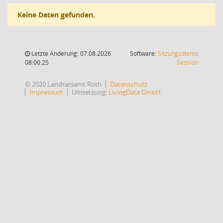
Keine Daten gefunden.
Letzte Änderung: 07.08.2026
Software:
Sitzungsdienst
(Wird in
08:00:25
Session
© 2020 Landratsamt Roth
Datenschutz
Impressum
Umsetzung:
LivingData GmbH