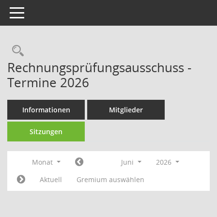
Toggle navigation
Rechercheauswahl
Rechnungsprüfungsausschuss -
Termine 2026
Informationen
Mitglieder
Sitzungen
Monat
Juni
2026
Aktuell
Gremium auswählen