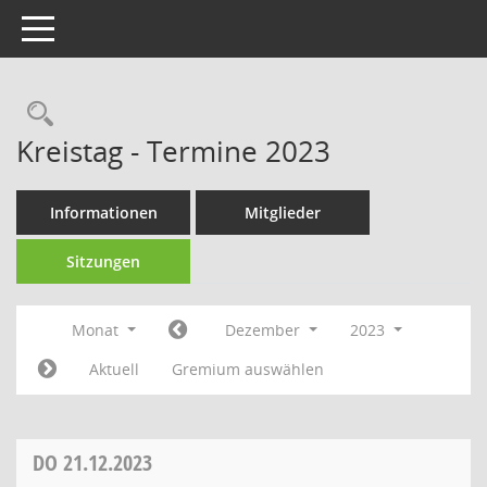
Toggle navigation
Rechercheauswahl
Kreistag - Termine 2023
Informationen
Mitglieder
Sitzungen
Monat
Dezember
2023
Aktuell
Gremium auswählen
DO
21.12.2023