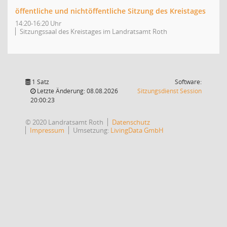
öffentliche und nichtöffentliche Sitzung des Kreistages
14:20-16:20 Uhr
Sitzungssaal des Kreistages im Landratsamt Roth
1 Satz
Software:
(Wird in
Letzte Änderung: 08.08.2026
Sitzungsdienst
Session
20:00:23
© 2020 Landratsamt Roth
Datenschutz
Impressum
Umsetzung:
LivingData GmbH