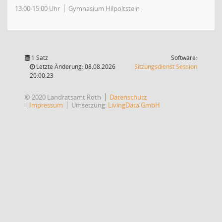
13:00-15:00 Uhr
Gymnasium Hilpoltstein
1 Satz
Software:
(Wird in
Letzte Änderung: 08.08.2026
Sitzungsdienst
Session
20:00:23
© 2020 Landratsamt Roth
Datenschutz
Impressum
Umsetzung:
LivingData GmbH