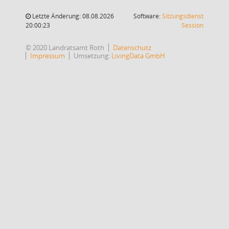
Letzte Änderung: 08.08.2026
Software:
Sitzungsdienst
(Wird in
20:00:23
Session
© 2020 Landratsamt Roth
Datenschutz
Impressum
Umsetzung:
LivingData GmbH