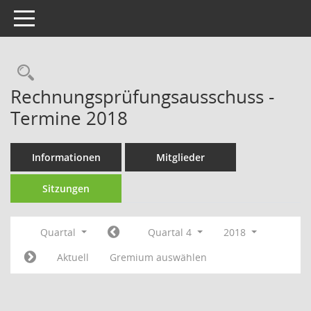
Toggle navigation
Rechercheauswahl
Rechnungsprüfungsausschuss -
Termine 2018
Informationen
Mitglieder
Sitzungen
Quartal
Quartal 4
2018
Aktuell
Gremium auswählen