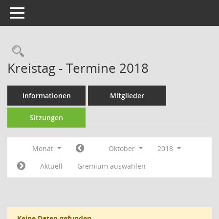
Toggle navigation
Rechercheauswahl
Kreistag - Termine 2018
Informationen
Mitglieder
Sitzungen
Monat
Oktober
2018
Aktuell
Gremium auswählen
Keine Daten gefunden.