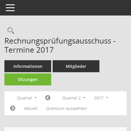
Toggle navigation
Rechercheauswahl
Rechnungsprüfungsausschuss -
Termine 2017
Informationen
Mitglieder
Sitzungen
Quartal
Quartal 2
2017
Aktuell
Gremium auswählen