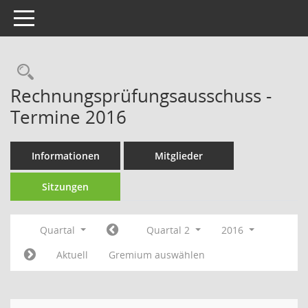
Toggle navigation
Rechercheauswahl
Rechnungsprüfungsausschuss -
Termine 2016
Informationen
Mitglieder
Sitzungen
Quartal
Quartal 2
2016
Aktuell
Gremium auswählen