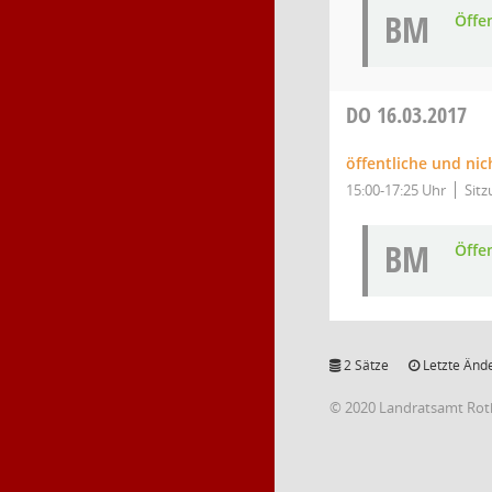
BM
Öffe
DO
16.03.2017
öffentliche und nic
15:00-17:25 Uhr
Sitz
BM
Öffe
2 Sätze
Letzte Ände
© 2020 Landratsamt Rot