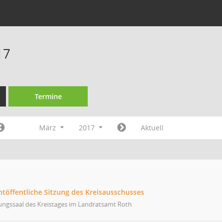
17
Termine
März
2017
Aktuell
htöffentliche Sitzung des Kreisausschusses
ungssaal des Kreistages im Landratsamt Roth