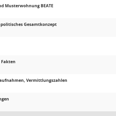
nd Musterwohnung BEATE
npolitisches Gesamtkonzept
 Fakten
saufnahmen, Vermittlungszahlen
ungen