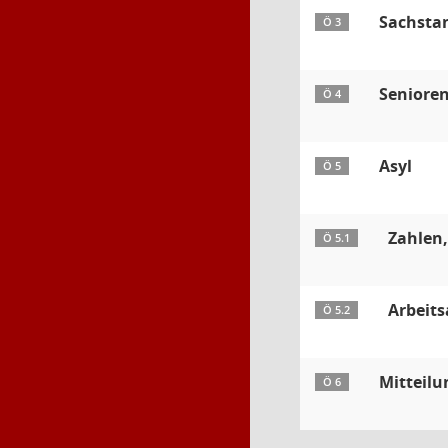
Sachsta
Ö 3
Seniore
Ö 4
Asyl
Ö 5
Zahlen,
Ö 5.1
Arbeit
Ö 5.2
Mitteil
Ö 6