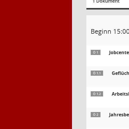
1 Dokument
Beginn 15:0
Jobcente
Ö 1
Geflüch
Ö 1.1
Arbeits
Ö 1.2
Jahresbe
Ö 2