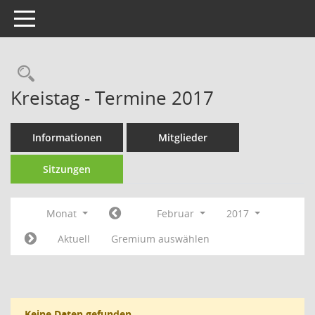
Toggle navigation
Rechercheauswahl
Kreistag - Termine 2017
Informationen
Mitglieder
Sitzungen
Monat
Februar
2017
Aktuell
Gremium auswählen
Keine Daten gefunden.