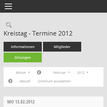
Toggle navigation
Rechercheauswahl
Kreistag - Termine 2012
Informationen
Mitglieder
Sitzungen
Monat
Februar
2012
Aktuell
Gremium auswählen
MO
13.02.2012