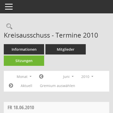
Toggle navigation
Rechercheauswahl
Kreisausschuss - Termine 2010
Informationen
Mitglieder
Sitzungen
Monat
Juni
2010
Aktuell
Gremium auswählen
FR
18.06.2010