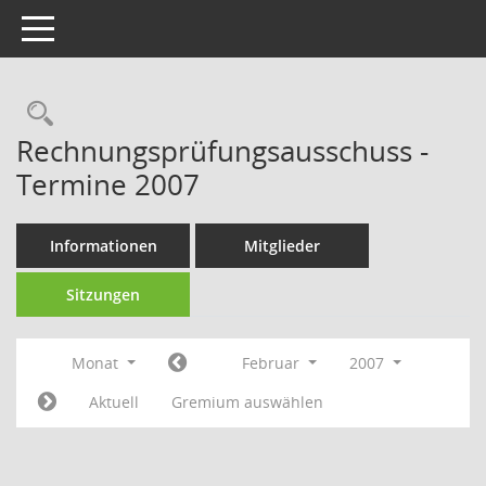
Toggle navigation
Rechercheauswahl
Rechnungsprüfungsausschuss -
Termine 2007
Informationen
Mitglieder
Sitzungen
Monat
Februar
2007
Aktuell
Gremium auswählen