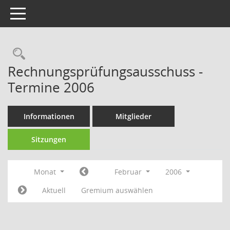
Toggle navigation
Rechercheauswahl
Rechnungsprüfungsausschuss -
Termine 2006
Informationen
Mitglieder
Sitzungen
Monat
Februar
2006
Aktuell
Gremium auswählen