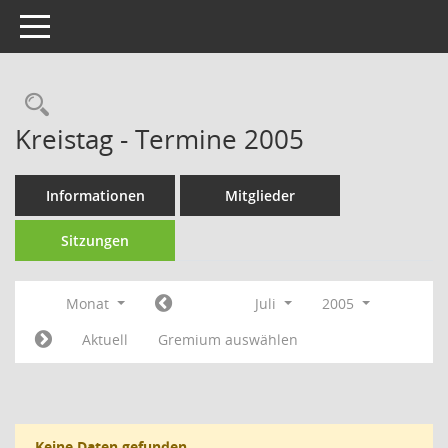
Toggle navigation
Rechercheauswahl
Kreistag - Termine 2005
Informationen
Mitglieder
Sitzungen
Monat
Juli
2005
Aktuell
Gremium auswählen
Keine Daten gefunden.