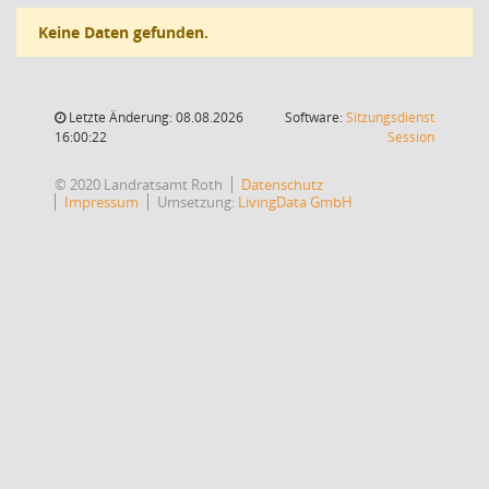
Keine Daten gefunden.
Letzte Änderung: 08.08.2026
Software:
Sitzungsdienst
(Wird in
16:00:22
Session
© 2020 Landratsamt Roth
Datenschutz
Impressum
Umsetzung:
LivingData GmbH