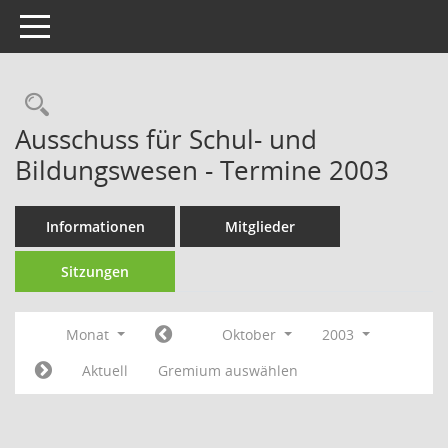
Toggle navigation
Rechercheauswahl
Ausschuss für Schul- und
Bildungswesen - Termine 2003
Informationen
Mitglieder
Sitzungen
Monat
Oktober
2003
Aktuell
Gremium auswählen