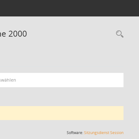
ne 2000
Rec
swählen
(Wird in
Software:
Sitzungsdienst
Session