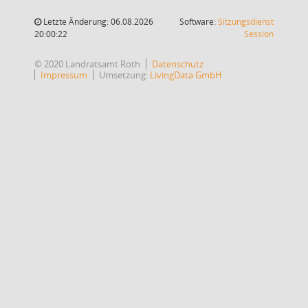
Letzte Änderung: 06.08.2026
Software:
Sitzungsdienst
(Wird in
20:00:22
Session
© 2020 Landratsamt Roth
Datenschutz
Impressum
Umsetzung:
LivingData GmbH