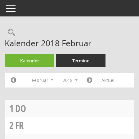
Toggle navigation
Rechercheauswahl
Kalender 2018 Februar
Kalender
Termine
Februar
2018
Aktuell
1
DO
2
FR