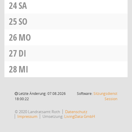
24
SA
25
SO
26
MO
27
DI
28
MI
Letzte Änderung: 07.08.2026
Software:
Sitzungsdienst
(Wird in
18:00:22
Session
© 2020 Landratsamt Roth
Datenschutz
Impressum
Umsetzung:
LivingData GmbH