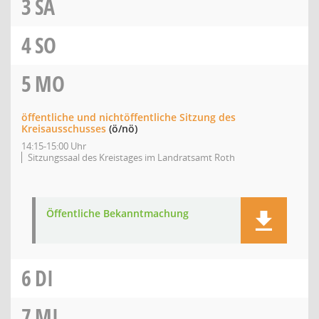
3
SA
4
SO
5
MO
öffentliche und nichtöffentliche Sitzung des
Kreisausschusses
(ö/nö)
14:15-15:00 Uhr
Sitzungssaal des Kreistages im Landratsamt Roth
Öffentliche Bekanntmachung
6
DI
7
MI