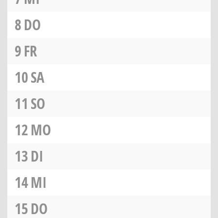
8
DO
9
FR
10
SA
11
SO
12
MO
13
DI
14
MI
15
DO